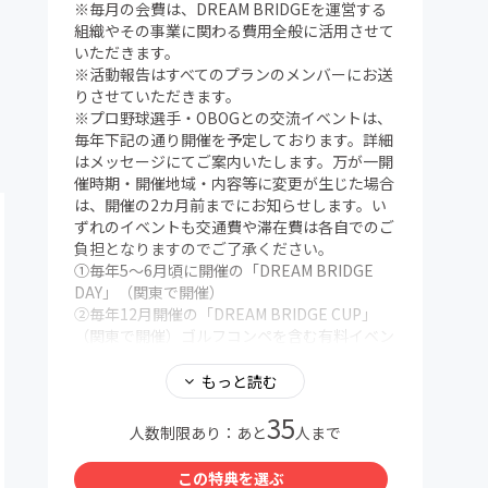
※毎月の会費は、DREAM BRIDGEを運営する
組織やその事業に関わる費用全般に活用させて
いただきます。
※活動報告はすべてのプランのメンバーにお送
りさせていただきます。
※プロ野球選手・OBOGとの交流イベントは、
毎年下記の通り開催を予定しております。詳細
はメッセージにてご案内いたします。万が一開
催時期・開催地域・内容等に変更が生じた場合
は、開催の2カ月前までにお知らせします。い
ずれのイベントも交通費や滞在費は各自でのご
負担となりますのでご了承ください。
①毎年5～6月頃に開催の「DREAM BRIDGE
DAY」（関東で開催）
②毎年12月開催の「DREAM BRIDGE CUP」
（関東で開催）ゴルフコンペを含む有料イベン
トとなります。
※お名前の掲載について
もっと読む
・原則としてフルネームを掲載させていただき
35
ます。掲載を希望されない方は備考欄にその旨
人数制限あり：あと
人まで
をご記入ください。また、ニックネームなど別
の表記を希望される方は、ご希望の表記方法を
この特典を選ぶ