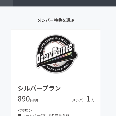
メンバー特典を選ぶ
シルバープラン
890
1
円/月
メンバー
人
＜特典＞
■ ホームページにお名前を掲載