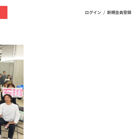
/
求
ログイン
新規会員登録
ニティ
プロダクト
ファッション
スポーツ
ケア
まちづくり・地域活性化