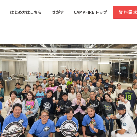
コミュニティ詳細
はじめ方はこちら
さがす
CAMPFIRE トップ
資料請
すめのコミュニティ
人気のコミュニティ
新着のコミュ
音楽
舞台・パフォーマンス
ゲーム・サービス開発
フード・飲食店
書籍・雑誌出版
アニメ・漫画
ソーシャルグッド
ビューティー・ヘルス