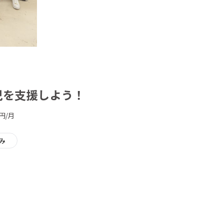
球児を支援しよう！
円/月
み