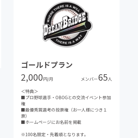
ゴールドプラン
2,000
65
円/月
メンバー
人
＜特典＞
■プロ野球選手・OBOGとの交流イベント参加
権
■最優秀賞選考の投票権（お一人様につき１
票）
■ホームページにお名前を掲載
※100名限定・先着順となります。