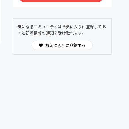
備考欄にご記入ください。
・掲載期間はコミュニティ入会時より退会され
るまでとなります（反映まで1～2週間程度かか
ることがあります）
気になるコミュニティはお気に入りに登録してお
くと新着情報の通知を受け取れます。
お気に入りに登録する