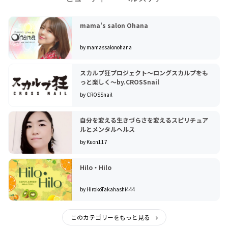
mama's salon Ohana
by mamassalonohana
スカルプ狂プロジェクト〜ロングスカルプをも
っと楽しく〜by.CROSSnail
by CROSSnail
自分を変える生きづらさを変えるスピリチュア
ルとメンタルヘルス
by Kuon117
Hilo・Hilo
by HirokoTakahashi444
このカテゴリーをもっと見る