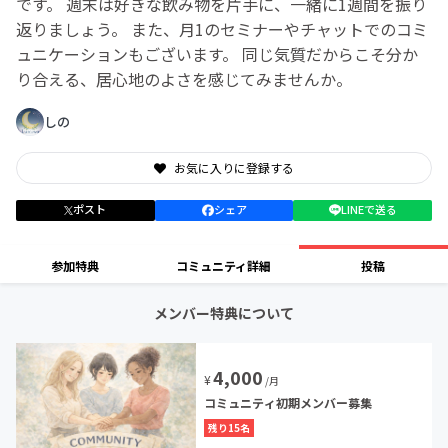
です。 週末は好きな飲み物を片手に、一緒に1週間を振り
返りましょう。 また、月1のセミナーやチャットでのコミ
ュニケーションもございます。 同じ気質だからこそ分か
り合える、居心地のよさを感じてみませんか。
しの
お気に入りに登録する
ポスト
シェア
LINEで送る
参加特典
コミュニティ詳細
投稿
メンバー特典について
4,000
¥
/月
コミュニティ初期メンバー募集
残り15名