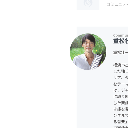
コミュニテ
重松
重松壮一
横浜市
した独
リア、
をテー
は、ジ
に取り
した楽
才能を
ンネルで
る音楽
で楽曲