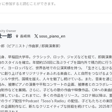
ィに参加すると読むことができます。
壮一郎
長崎県
soso_piano_en
郎（ピアニスト / 作曲家 / 即興演奏家）
出身、早稲田大学卒。クラシック、ロック、ジャズなどを経て、即興演
自のスタイルを確立。年間約150回に及ぶライブを国内外で精力的に行
タイ、ヨーロッパなど、世界各地での公演実績を持つ。「生きとし生け
マに創り上げるオリジナリティあふれる楽曲と、人と自然をつなげるよ
ャンルや世代、国境を越え、人々を魅了し続けている。また、音楽を通
組み、被爆ピアノの演奏や平和コンサートの企画、被爆者とのコラボレ
曲制作などを展開。さらに、子どもの歌の作曲や映像作品、CMへの楽曲
発揮している。これまでに、多くの作品をリリース。コロナ禍以降は、重松壮
のライブ配信やPodcast「Soso’s Radio」の配信、子どもたちと
」の企画制作など、新たなクリエイティブな挑戦を続けている。2025年
が採用される。