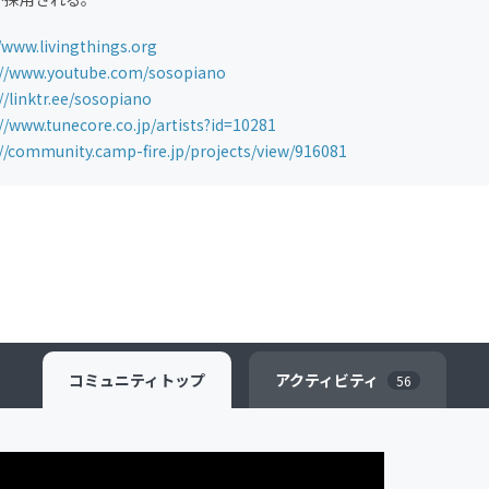
/www.livingthings.org
://www.youtube.com/sosopiano
//linktr.ee/sosopiano
//www.tunecore.co.jp/artists?id=10281
://community.camp-fire.jp/projects/view/916081
コミュニティ
トップ
アクティビティ
56