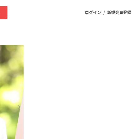
/
求
ログイン
新規会員登録
ニティ
プロダクト
ファッション
スポーツ
ケア
まちづくり・地域活性化