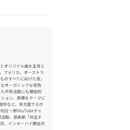
奏とオリジナル曲を主体と
う。アメリカ、オーストラ
るものすべてに向けた音」
うなオーガニックな音色
じた平和活動にも積極的
ーション、原爆をテーマに
提供など、多方面でその
一郎YouTubeチャ
の楽団活動、音楽劇「共生す
7月、インターハイ開会式