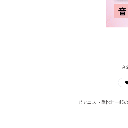
音
ピアニスト重松壮一郎