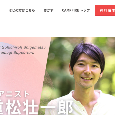
コミュニティ詳細
投稿
はじめ方はこちら
さがす
CAMPFIRE トップ
資料請
すめのコミュニティ
人気のコミュニティ
新着のコミュ
音楽
舞台・パフォーマンス
ゲーム・サービス開発
フード・飲食店
書籍・雑誌出版
アニメ・漫画
ソーシャルグッド
ビューティー・ヘルス