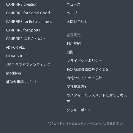
CAMPFIRE Creation
ニュース
CAMPFIRE for Social Good
ヘルプ
CAMPFIRE for Entertainment
お問い合わせ
CAMPFIRE for Sports
各種規定
CAMPFIRE ふるさと納税
利用規約
AD FOR ALL
細則
HIOKOSHI
プライバシーポリシー
JFAクラウドファンディング
特定商取引法に基づく表記
machi-ya
情報セキュリティ方針
補助金申請サポート
反社基本方針
カスタマーハラスメントに対する考え
方
クッキーポリシー
「QRコード」は株式会社デンソーウェーブの登録商標です。