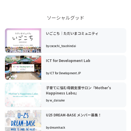
ソーシャルグッド
いごこち｜ただいまコミュニティ
by cocochi_toushindai
ICT for Development Lab
by ICT for Development JP
子育てに悩む母親支援サロン『Mother's
Happiness Labo』
by w_daisuke
U25 DREAM-BASE メンバー募集！
by dreamhack