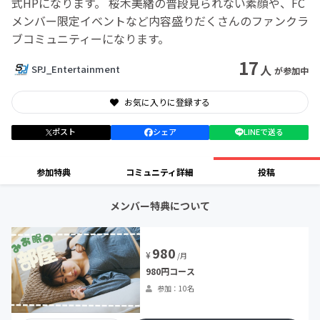
式HPになります。 桜木美緒の普段見られない素顔や、FC
メンバー限定イベントなど内容盛りだくさんのファンクラ
ブコミュニティーになります。
17
人
SPJ_Entertainment
が参加中
お気に入りに登録する
ポスト
シェア
LINEで送る
参加特典
コミュニティ詳細
投稿
メンバー特典について
980
¥
/月
980円コース
参加：10名