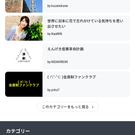
by kazenotane
世界に日本に花で忘れかけている気持ちを思い
出させたい
by NaoMIN
えんげき産業革命計画
by KIDAHIROKI
( ∩'-'⊂ )会員制ファンクラブ
by pika7
このカテゴリーをもっと見る
カテゴリー