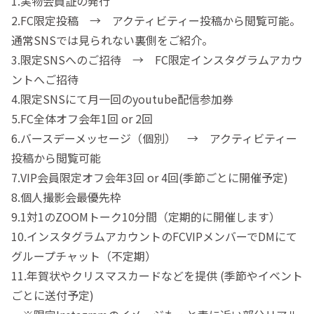
1.実物会員証の発行
2.FC限定投稿 → アクティビティー投稿から閲覧可能。
通常SNSでは見られない裏側をご紹介。
3.限定SNSへのご招待 → FC限定インスタグラムアカウ
ントへご招待
4.限定SNSにて月一回のyoutube配信参加券
5.FC全体オフ会年1回 or 2回
6.バースデーメッセージ（個別） → アクティビティー
投稿から閲覧可能
7.VIP会員限定オフ会年3回 or 4回(季節ごとに開催予定)
8.個人撮影会最優先枠
9.1対1のZOOMトーク10分間（定期的に開催します）
10.インスタグラムアカウントのFCVIPメンバーでDMにて
グループチャット（不定期）
11.年賀状やクリスマスカードなどを提供 (季節やイベント
ごとに送付予定)