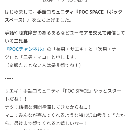
はじめまして。
手話コミュニティ『POC SPACE（ポック
スペース）』
を立ち上げました。
手話
や
聴覚障害
のあるあるなど
ユーモアを交えて発信
して
いる
三兄弟
『POCチャンネル』
の「長男・サエキ」と「次男・ナ
ツ」と「三男・マコ」と申します。
（※観たことない人は是非観てね！）
-----
サエキ：手話コミュニティ『POC SPACE』やっとスター
トだね！！
ナツ：結構な期間準備してきたからね...！
マコ：みんなが喜んでくれるような特典沢山考えてきたか
ら、最後まで観てくれると嬉しいなー！