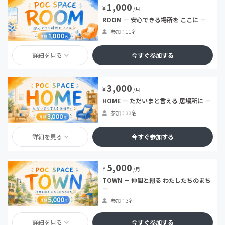
1,000
¥
/月
ROOM － 安心できる場所を ここに －
参加：11名
詳細を見る
今すぐ参加する
3,000
¥
/月
HOME － ただいまと言える 居場所に －
参加：33名
詳細を見る
今すぐ参加する
5,000
¥
/月
TOWN － 仲間と創る わたしたちのまち
－
参加：3名
詳細を見る
今すぐ参加する