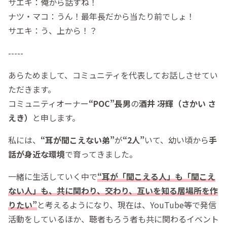
サエキ：俺から話すね！
ナツ・マコ：うん！最年長だから当たり前でしょ！
サエキ：う、上から！？
-----
あらためまして、コミュニティを代表してお話しさせてい
ただきます。
コミュニティオーナー
“POC”長男
の
酒井 冴輝（さかい さ
えき）
と申します。
私には、
“耳が聞こえない弟”
が
“
2人”
いて、幼い頃から
手
話が身近な環境
で育ってきました。
一緒に生活していく中で
“
耳が「聞こえる人」も「聞こえ
ない人」も、共に関わり、交わり、互いを知る居場所を作
りたい”
と考えるようになり、現在は、YouTube等で発信
活動をしているほか、聴者もろう者も共に関わるイベント