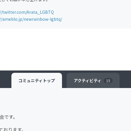
://twitter.com/Arata_LGBTQ
://ameblo.jp/newrainbow-lgbtq/
コミュニティ
トップ
アクティビティ
15
流会です。
ております。