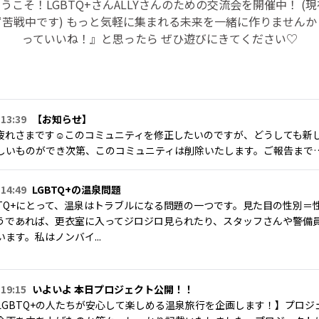
こそ！LGBTQ+さんALLYさんのための交流会を開催中！ (
苦戦中です) もっと気軽に集まれる未来を一緒に作りません
っていいね！』と思ったら ぜひ遊びにきてください♡
 13:39
【お知らせ】
疲れさまです☺このコミュニティを修正したいのですが、どうしても新
しいものができ次第、このコミュニティは削除いたします。ご報告まで
 14:49
LGBTQ+の温泉問題
BTQ+にとって、温泉はトラブルになる問題の一つです。見た目の性別＝
うであれば、更衣室に入ってジロジロ見られたり、スタッフさんや警備
ます。私はノンバイ...
 19:15
いよいよ 本日プロジェクト公開！！
LGBTQ+の人たちが安心して楽しめる温泉旅行を企画します！】プロ