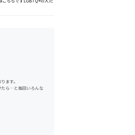
こちらですLGBTQ+の人た
おります。
けたら…と毎回いろんな