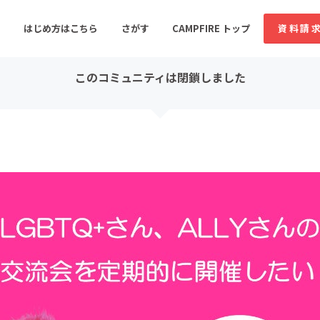
コミュニティ詳細
投稿
はじめ方はこちら
さがす
CAMPFIRE トップ
資料請
このコミュニティは閉鎖しました
すめのコミュニティ
人気のコミュニティ
新着のコミュ
音楽
舞台・パフォーマンス
ゲーム・サービス開発
フード・飲食店
書籍・雑誌出版
アニメ・漫画
ソーシャルグッド
ビューティー・ヘルス