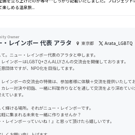
企画を立ち上げたのか等々…しっかり記載いたしました。プロジェクトは
楽しめる温泉旅...
ー・レインボー 代表 アラタ
東京都
Arata_LGBTQ
して。ニュー・レインボー代表のアラタと申します。
レインボーはLGBTQ+さんALLYさんの交流会を開催しております。
任意団体ですが、NPO化を目指してます。
・レインボーの交流会の特徴は、参加者様に体験＋交流を提供いたして
、カレー対決や初詣、一緒に料理作りなどを通して交流をより深めてい
考えています。
しく輝ける場所。それがニュー・レインボーです。
気軽に集まれる未来を一緒に作りませんか？
ー・レインボーっていいね！』と思って頂けたら嬉しいです。
宜しくお願い申し上げます。