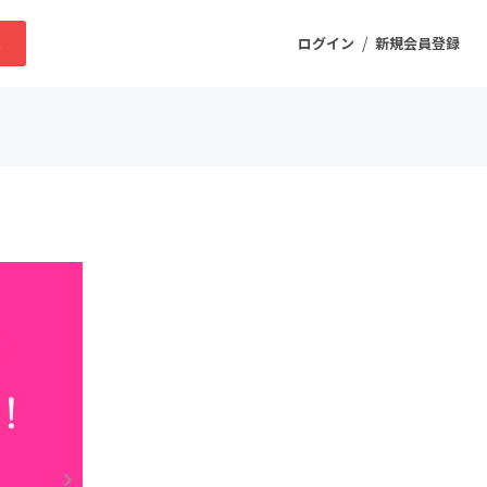
/
求
ログイン
新規会員登録
ニティ
プロダクト
ファッション
スポーツ
ケア
まちづくり・地域活性化