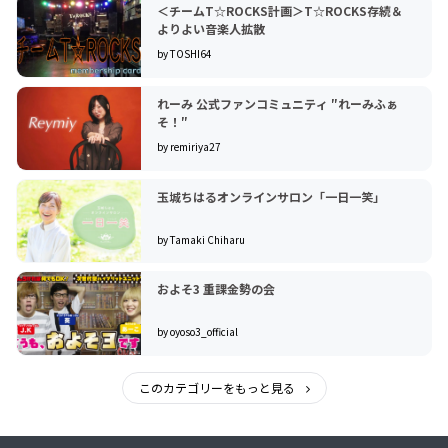
＜チームT☆ROCKS計画＞T☆ROCKS存続＆
よりよい音楽人拡散
by TOSHI64
れーみ 公式ファンコミュニティ ″れーみふぁ
そ！″
by remiriya27
玉城ちはるオンラインサロン「一日一笑」
by Tamaki Chiharu
およそ3 重課金勢の会
by oyoso3_official
このカテゴリーをもっと見る