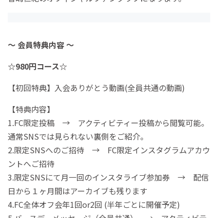
～ 会員特典内容 ～
☆980円コース☆
【初回特典】入会ありがとう動画(全員共通の動画)
【特典内容】
1.FC限定投稿 → アクティビティー投稿から閲覧可能。
通常SNSでは見られない裏側をご紹介。
2.限定SNSへのご招待 → FC限定インスタグラムアカウ
ントへご招待
3.限定SNSにて月一回のインスタライブ参加券 → 配信
日から１ヶ月間はアーカイブも残ります
4.FC全体オフ会年1回or2回 (半年ごとに開催予定)
5.バースデーメッセージ（全員共通） → アクティビテ