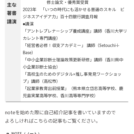
修士論文・優秀賞受賞
主な
2023年 「いつの時代にも活かせる普遍のスキル ビ
著書
ジネスアイデア力」百十四銀行調査月報
講演
●講演
「アントレプレナーシップ養成講座」講師（香川大学リ
カレント専門講座）
「経営者必修！収支アカデミー」 講師（Setouchi-i-
Base）
「中小企業診断士理論政策更新研修」講師（香川県中
小企業診断士協会）
「高校生のためのデジタル×推し事発見ワークショッ
プ」講師（高松市）
「起業家教育出前授業」（熊本県立岱志高等学校、鹿
児島実業高等学校、香川高等専門学校）
noteを始めた際に自己紹介記事を書いていますので
よろしければこちらの記事もご覧ください。