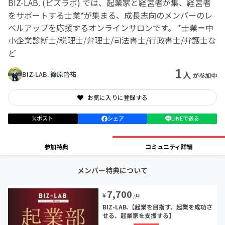
BIZ-LAB. (ビズラボ) では、起業家と経営者が集、経営者
をサポートする士業*が集まる、成長志向のメンバーのレ
ベルアップを応援するオンラインサロンです。 *士業＝中
小企業診断士/税理士/弁理士/司法書士/行政書士/弁護士な
ど
1
人
BIZ-LAB. 篠原啓祐
が参加中
お気に入りに登録する
ポスト
シェア
LINEで送る
参加特典
コミュニティ詳細
メンバー特典について
7,700
¥
/月
BIZ-LAB.【起業を目指す、起業を成功さ
せる、起業家を支援する】