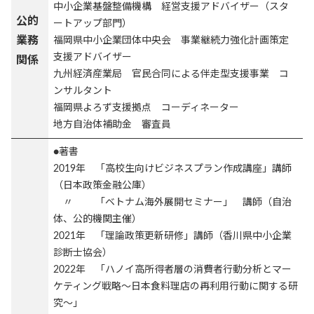
中小企業基盤整備機構 経営支援アドバイザー（スタ
公的
ートアップ部門）
業務
福岡県中小企業団体中央会 事業継続力強化計画策定
支援アドバイザー
関係
九州経済産業局 官民合同による伴走型支援事業 コ
ンサルタント
福岡県よろず支援拠点 コーディネーター
地方自治体補助金 審査員
●著書
2019年 「高校生向けビジネスプラン作成講座」講師
（日本政策金融公庫）
〃 「ベトナム海外展開セミナー」 講師（自治
体、公的機関主催）
2021年 「理論政策更新研修」講師（香川県中小企業
診断士協会）
2022年 「ハノイ高所得者層の消費者行動分析とマー
ケティング戦略～日本食料理店の再利用行動に関する研
究～」