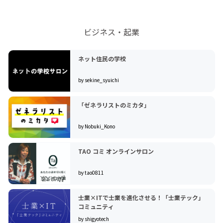
ビジネス・起業
ネット住民の学校
by sekine_syuichi
「ゼネラリストのミカタ」
by Nobuki_Kono
TAO コミ オンラインサロン
by tao0811
士業×ITで士業を進化させる！「士業テック」
コミュニティ
by shigyotech