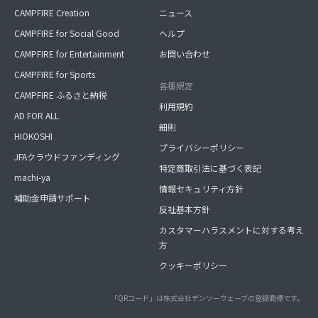
CAMPFIRE Creation
ニュース
CAMPFIRE for Social Good
ヘルプ
CAMPFIRE for Entertainment
お問い合わせ
CAMPFIRE for Sports
各種規定
CAMPFIRE ふるさと納税
利用規約
AD FOR ALL
細則
HIOKOSHI
プライバシーポリシー
JFAクラウドファンディング
特定商取引法に基づく表記
machi-ya
情報セキュリティ方針
補助金申請サポート
反社基本方針
カスタマーハラスメントに対する考え
方
クッキーポリシー
「QRコード」は株式会社デンソーウェーブの登録商標です。