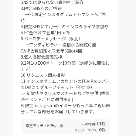
SNSでは見られない裏側をご紹介。
3.限定SNSへのご招待
→FC限定インスタグラムアカウントへご招
待
4.限定SNSにて月一回のインスタライブ参加券
5.FC全体オフ会年1回or2回
6.バースデーメッセージ（個別）
→アクティビティー投稿から閲覧可能
7.VIP会員限定オフ会年3回or4回
8.個人撮影会最優先枠
9.1対1のZOOMトーク10分間（定期的に開催し
ます）
10.リクエスト個人撮影
11.インスタグラムアカウントのFCVIPメンバー
でDMにてグループチャット（不定期）
12.年賀状やクリスマスカードなどを提供 (季節
やイベントごとに送付予定)
※限定Instagramのイメージもっと素に近い部
分リアルな部分をお届けしていきます。
13件
この特典:
限定アクティビティ
6件
メンバーすべて: