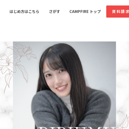
コミュニティ詳細
投稿
はじめ方はこちら
さがす
CAMPFIRE トップ
資料請
すめのコミュニティ
人気のコミュニティ
新着のコミュ
音楽
舞台・パフォーマンス
ゲーム・サービス開発
フード・飲食店
書籍・雑誌出版
アニメ・漫画
ソーシャルグッド
ビューティー・ヘルス