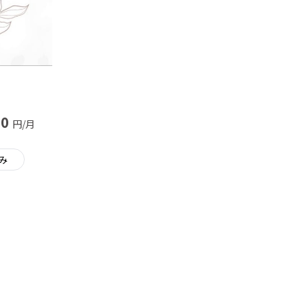
00
円/月
み