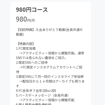
980円コース
980
円/月
【初回特典】入会ありがとう動画(全員共通の
動画)
【特典内容】
1.FC限定投稿
→アクティビティー投稿から閲覧可能。通常
SNSでは見られない裏側をご紹介。
2.限定SNSへのご招待
→FC限定インスタグラムアカウントへご招
待
3.限定SNSにて月一回のインスタライブ参加券
→配信日から１ヶ月間はアーカイブも残りま
す
4.FC全体オフ会年1回or2回
5.バースデーメッセージ（全員共通）
→アクティビティー投稿から閲覧可能
6.個人撮影会優先予約枠