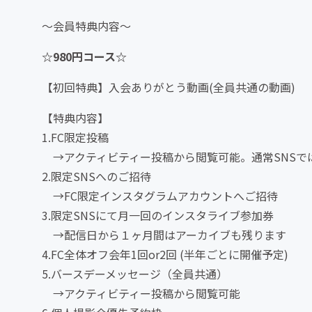
～会員特典内容～
☆980円コース☆
【初回特典】入会ありがとう動画(全員共通の動画)
【特典内容】
1.FC限定投稿
→アクティビティー投稿から閲覧可能。通常SNSで
2.限定SNSへのご招待
→FC限定インスタグラムアカウントへご招待
3.限定SNSにて月一回のインスタライブ参加券
→配信日から１ヶ月間はアーカイブも残ります
4.FC全体オフ会年1回or2回 (半年ごとに開催予定)
5.バースデーメッセージ（全員共通）
→アクティビティー投稿から閲覧可能