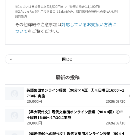
※1 d払いは参加費の上限5,500円まで（物販の場合は1,100円）
※2 Apple Payを利用できるのはSafariのみ、初月無料の特典への支払いは利
用対象外
その他詳細や注意事項は
対応しているお支払い方法に
ついて
をご覧ください。
閉じる
最新の投稿
英語集団オンライン授業（90分×4回）①※日曜日16:00～1
7:30に実施
20,000円
2026/03/10
【早大現代文】現代文集団オンライン授業（90×4回）①※
土曜日16:00～17:30に実施
20,000円
2026/03/10
【偏差値60への現代文】現代文集団オンライン授業（90×4