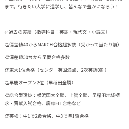
ます。行きたい大学に進学し、皆んなで豊かになろう！
✅過去の実績（指導科目：英語・現代文・小論文）
👏偏差値40からMARCH合格超多数（受かって当たり前）
👏偏差値50台から早慶合格多数
👏東大1位合格（センター英国満点、2次英語8割）
👏早慶オープン2位（早稲田全勝）
👏総合型選抜：横浜国大全勝、上智全勝、早稲田地域探
求・貢献入試合格、慶應FIT合格など
👏英検：中1で2級合格、中3で準1級合格