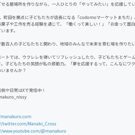
ごせる居場所を作りながら、一人ひとりの「やってみたい」を応援して
は、町田を拠点に子どもたちが店長になる「codomoマーケットまちだ
お菓子や工作を売る経験を通じて、「働くって楽しい！」「お金って面
ています。
で数百人の子どもたちと関わり、地域のみんなで未来を育む場を作りた
ベートでは、ウクレレを弾いてリフレッシュしたり、子どもたちとゲー
す。子どもたちの笑顔が私の原動力。「夢を応援するって、こんなにワ
わいませんか？
裏側や日常はXで発信中！
nakuro_nissy
//manakuro.com
://twitter.com/Manabi_Cross
://www.youtube.com/@manakuro