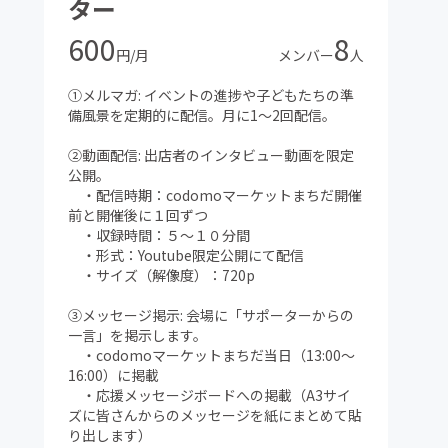
ター
600
8
円/月
メンバー
人
①メルマガ: イベントの進捗や子どもたちの準
備風景を定期的に配信。月に1〜2回配信。
②動画配信: 出店者のインタビュー動画を限定
公開。
・配信時期：codomoマーケットまちだ開催
前と開催後に１回ずつ
・収録時間：５〜１０分間
・形式：Youtube限定公開にて配信
・サイズ（解像度）：720p
③メッセージ掲示: 会場に「サポーターからの
一言」を掲示します。
・codomoマーケットまちだ当日（13:00〜
16:00）に掲載
・応援メッセージボードへの掲載（A3サイ
ズに皆さんからのメッセージを紙にまとめて貼
り出します）