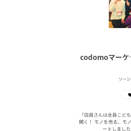
codomoマ
ソーシ
「店員さんは全員こども
開く！ モノを売る、モ
ートしました