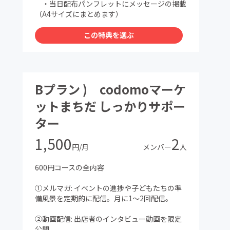
・当日配布パンフレットにメッセージの掲載
（A4サイズにまとめます）
この特典を選ぶ
Bプラン ) codomoマーケ
ットまちだ しっかりサポー
ター
1,500
2
円/月
メンバー
人
600円コースの全内容
①メルマガ: イベントの進捗や子どもたちの準
備風景を定期的に配信。月に1〜2回配信。
②動画配信: 出店者のインタビュー動画を限定
公開。