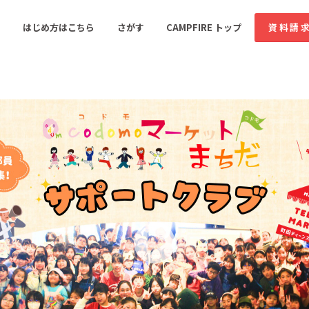
コミュニティ詳細
投稿
はじめ方はこちら
さがす
CAMPFIRE トップ
資料請
すめのコミュニティ
人気のコミュニティ
新着のコミュ
音楽
舞台・パフォーマンス
ゲーム・サービス開発
フード・飲食店
書籍・雑誌出版
アニメ・漫画
ソーシャルグッド
ビューティー・ヘルス