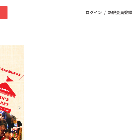
/
求
ログイン
新規会員登録
ニティ
プロダクト
ファッション
スポーツ
ケア
まちづくり・地域活性化