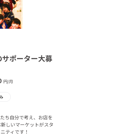
のサポーター大募
0
円/月
み
もたち自分で考え、お店を
ぶ新しいマーケットがスタ
ュニティです！