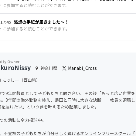
ィに参加すると読むことができます。
 17:45
感想の手紙が届きました〜！
ィに参加すると読むことができます。
kuroNissy
神奈川県
Manabi_Cross
ロ にっしー（西山絢）
校で9年間教員として子どもたちと向き合い、その後「もっと広い世界を
へ。3年間の海外勤務を終え、帰国と同時に大きな決断——教員を退職し
験を届けたい」という夢を叶えるため起業しました。
2つの活動に全力投球中。
は、不登校の子どもたちが自分らしく輝けるオンラインフリースクール「ま