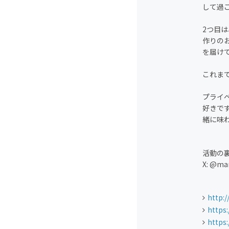
して過
2つ目
作りの
を届け
これま
プライ
好きで
緒に味
活動の
X: @ma
http:
https
https