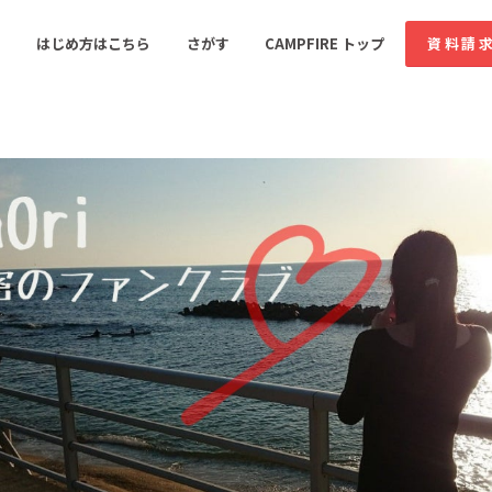
コミュニティ詳細
投稿
はじめ方はこちら
さがす
CAMPFIRE トップ
資料請
すめのコミュニティ
人気のコミュニティ
新着のコミュ
音楽
舞台・パフォーマンス
ゲーム・サービス開発
フード・飲食店
書籍・雑誌出版
アニメ・漫画
ソーシャルグッド
ビューティー・ヘルス