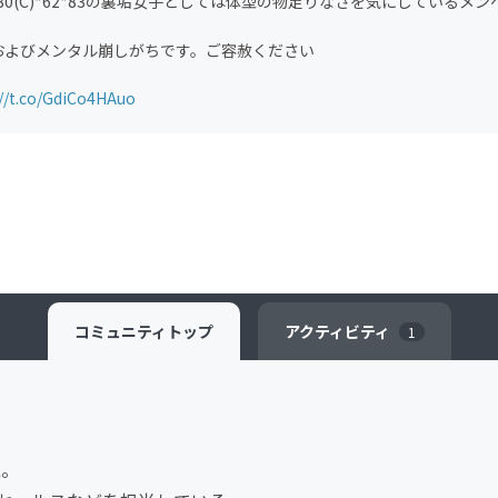
m 80(C)*62*83の裏垢女子としては体型の物足りなさを気にしているメ
およびメンタル崩しがちです。ご容赦ください
://t.co/GdiCo4HAuo
コミュニティ
トップ
アクティビティ
1
L。