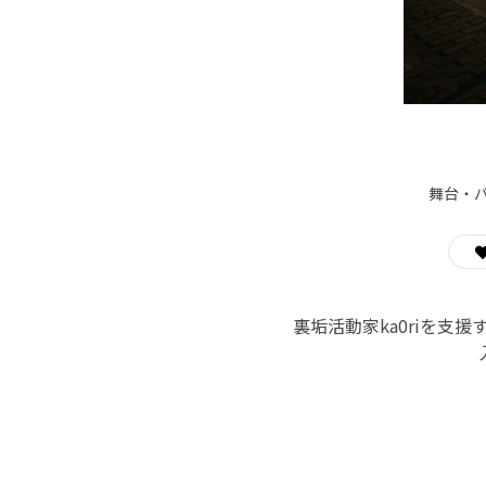
舞台・
裏垢活動家ka0riを