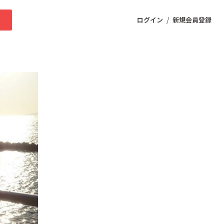
/
求
ログイン
新規会員登録
ニティ
プロダクト
ファッション
スポーツ
ケア
まちづくり・地域活性化