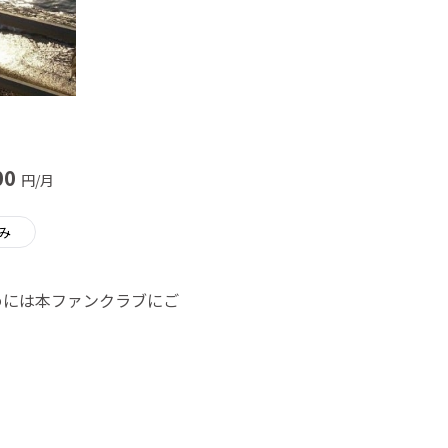
00
円/月
み
めには本ファンクラブにご
』