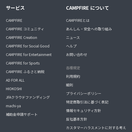
サービス
CAMPFIRE について
CAMPFIRE
CAMPFIREとは
CAMPFIRE コミュニティ
あんしん・安全への取り組み
CAMPFIRE Creation
ニュース
CAMPFIRE for Social Good
ヘルプ
CAMPFIRE for Entertainment
お問い合わせ
CAMPFIRE for Sports
各種規定
CAMPFIRE ふるさと納税
利用規約
AD FOR ALL
細則
HIOKOSHI
プライバシーポリシー
JFAクラウドファンディング
特定商取引法に基づく表記
machi-ya
情報セキュリティ方針
補助金申請サポート
反社基本方針
カスタマーハラスメントに対する考え