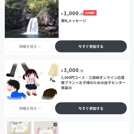
1,000
初月無料
¥
/月
御礼メッセージ
詳細を見る
今すぐ参加する
3,000
¥
/月
3,000円コース：三段峡オンライン応援
隊プラン＋お子様のための迷子センター
実装の
詳細を見る
今すぐ参加する