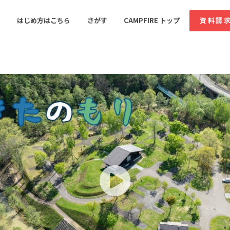
コミュニティ詳細
はじめ方はこちら
さがす
CAMPFIRE トップ
資料請
すめのコミュニティ
人気のコミュニティ
新着のコミュ
音楽
舞台・パフォーマンス
ゲーム・サービス開発
フード・飲食店
書籍・雑誌出版
アニメ・漫画
ソーシャルグッド
ビューティー・ヘルス