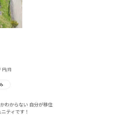
0
円/月
み
かわからない 自分が移住
ュニティです！