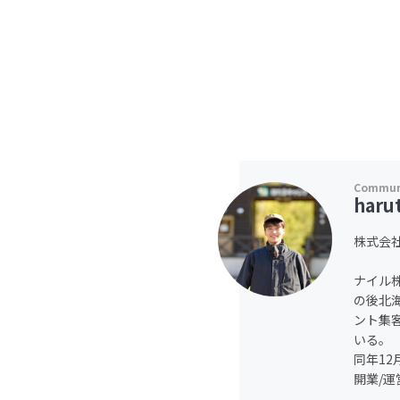
haru
株式会社
ナイル
の後北
ント集客
いる。
同年1
開業/運