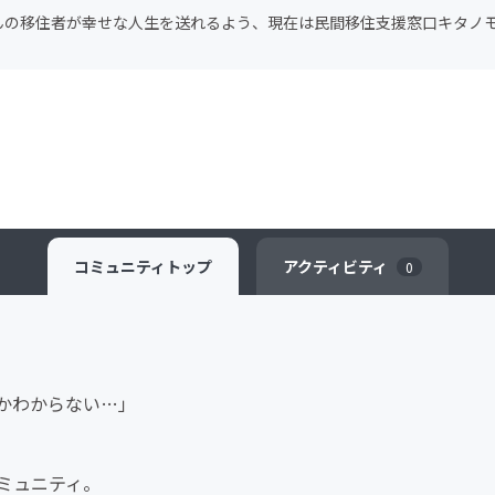
んの移住者が幸せな人生を送れるよう、現在は民間移住支援窓口キタノ
コミュニティ
トップ
アクティビティ
0
かわからない…」
ミュニティ。