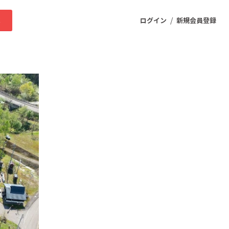
/
求
ログイン
新規会員登録
ニティ
プロダクト
ファッション
スポーツ
ケア
まちづくり・地域活性化