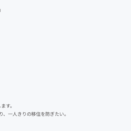
」
」
します。
り、一人きりの移住を防ぎたい。