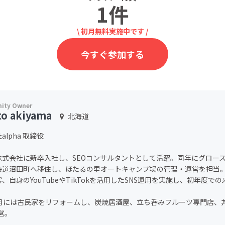
1件
\ 初月無料実施中です /
今すぐ参加する
to akiyama
北海道
alpha 取締役
株式会社に新卒入社し、SEOコンサルタントとして活躍。同年にグロー
海道沼田町へ移住し、ほたるの里オートキャンプ場の管理・運営を担当。
、自身のYouTubeやTikTokを活用したSNS運用を実施し、初年度
2月には古民家をリフォームし、炭焼居酒屋、立ち呑みフルーツ専門店、
営。