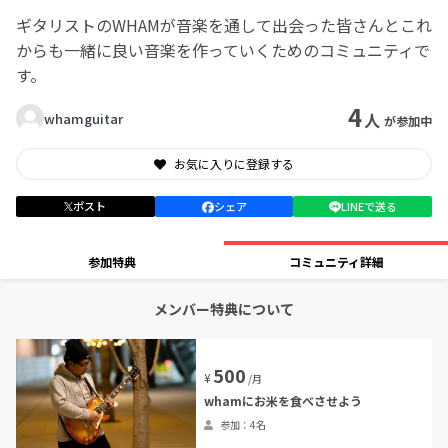
ギタリストのWHAMが音楽を通して出会った皆さんとこれ
からも一緒に良い音楽を作っていくためのコミュニティで
す。
4
人
whamguitar
が参加中
お気に入りに登録する
ポスト
シェア
LINEで送る
参加特典
コミュニティ詳細
メンバー特典について
500
¥
/月
whamにお米を食べさせよう
参加：4名