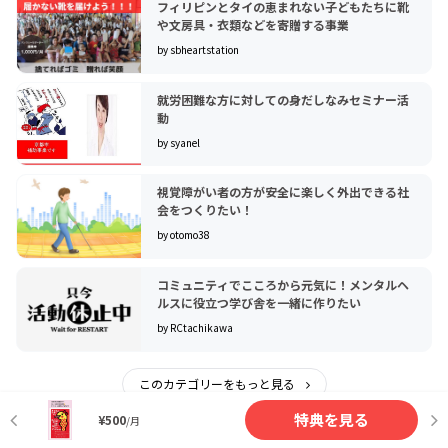
フィリピンとタイの恵まれない子どもたちに靴
や文房具・衣類などを寄贈する事業
by sbheartstation
就労困難な方に対しての身だしなみセミナー活
動
by syanel
視覚障がい者の方が安全に楽しく外出できる社
会をつくりたい！
by otomo38
コミュニティでこころから元気に！メンタルヘ
ルスに役立つ学び舎を一緒に作りたい
by RCtachikawa
このカテゴリーをもっと見る
特典を見る
¥500
/月