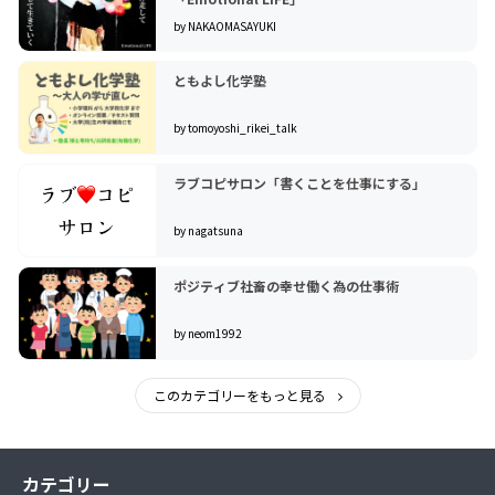
by NAKAOMASAYUKI
ともよし化学塾
by tomoyoshi_rikei_talk
ラブコピサロン「書くことを仕事にする」
by nagatsuna
ポジティブ社畜の幸せ働く為の仕事術
by neom1992
このカテゴリーをもっと見る
カテゴリー