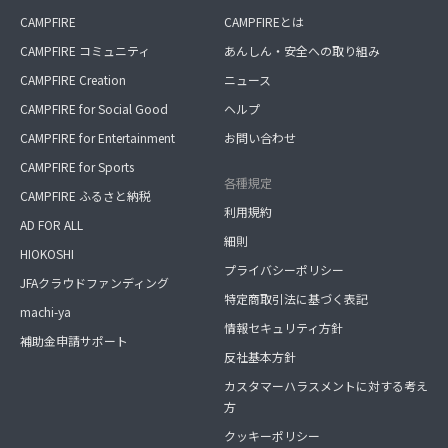
CAMPFIRE
CAMPFIREとは
CAMPFIRE コミュニティ
あんしん・安全への取り組み
CAMPFIRE Creation
ニュース
CAMPFIRE for Social Good
ヘルプ
CAMPFIRE for Entertainment
お問い合わせ
CAMPFIRE for Sports
各種規定
CAMPFIRE ふるさと納税
利用規約
AD FOR ALL
細則
HIOKOSHI
プライバシーポリシー
JFAクラウドファンディング
特定商取引法に基づく表記
machi-ya
情報セキュリティ方針
補助金申請サポート
反社基本方針
カスタマーハラスメントに対する考え
方
クッキーポリシー