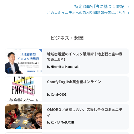
特定商取引法に基づく表記
このコミュニティへの取材や問題報告等はこちら
ビジネス・起業
地域密着型のインスタ活用術｜地上戦と空中戦
で売上UP！
by Hiromitsu Hamasaki
ComfyEnglish英会話オンライン
by Comfy0401
OMORO／承認し合い、応援し合うコミュニテ
ィ
by KENTA MABUCHI