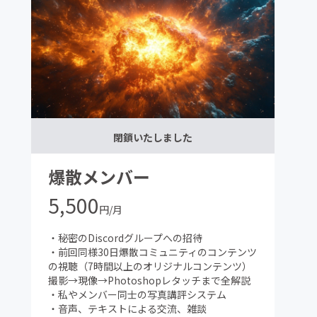
閉鎖いたしました
爆散メンバー
5,500
円/月
・秘密のDiscordグループへの招待
・前回同様30日爆散コミュニティのコンテンツ
の視聴（7時間以上のオリジナルコンテンツ）
撮影→現像→Photoshopレタッチまで全解説
・私やメンバー同士の写真講評システム
・音声、テキストによる交流、雑談