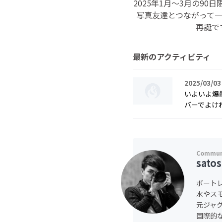
2025年1月〜3月の
写真友達とつながって
再誕で
最新のアクティビティ
2025/03/03
いよいよ爆
バーでよけ
satos
ポート
水やス
元ジャ
国際的な