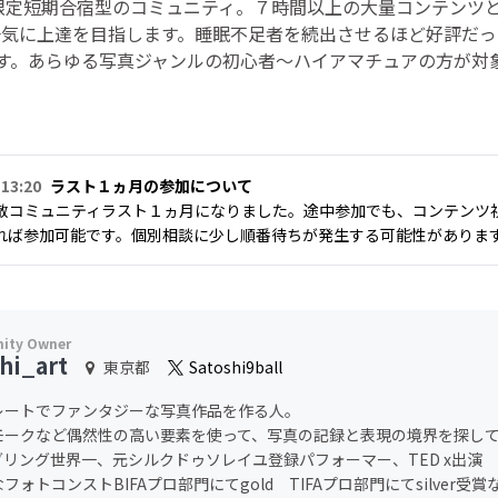
90日限定短期合宿型のコミュニティ。７時間以上の大量コンテンツ
一気に上達を目指します。睡眠不足者を続出させるほど好評だっ
す。あらゆる写真ジャンルの初心者〜ハイアマチュアの方が対
 13:20
ラスト１ヵ月の参加について
散コミュニティラスト１ヵ月になりました。途中参加でも、コンテンツ
れば参加可能です。個別相談に少し順番待ちが発生する可能性がありま
hi_art
東京都
Satoshi9ball
レートでファンタジーな写真作品を作る人。
モークなど偶然性の高い要素を使って、写真の記録と表現の境界を探し
グリング世界一、元シルクドゥソレイユ登録パフォーマー、TED x出演
フォトコンストBIFAプロ部門にてgold TIFAプロ部門にてsilver受賞