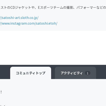
ィストのCDジャケットや、Eスポーツチームの撮影、パフォーマーなど
//satoshi-art.sloth.co.jp/
://www.instagram.com/satoshi.etoh/
コミュニティ
トップ
アクティビティ
1
！