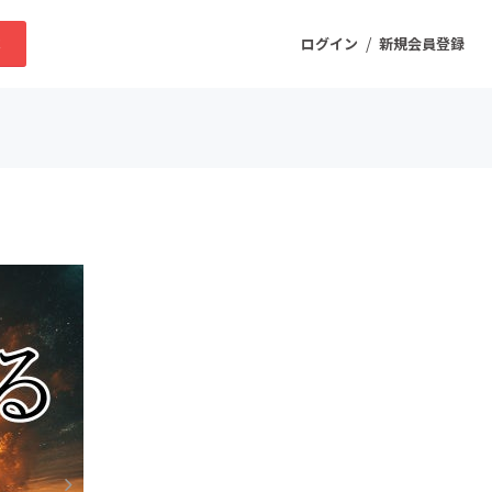
/
求
ログイン
新規会員登録
ニティ
プロダクト
ファッション
スポーツ
ケア
まちづくり・地域活性化