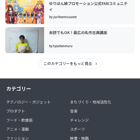
ゆりほん娘プロモーション公式FANコミュニテ
ィ
by yurihonmusume
未読でもOK！最広の名作古典講座
by tyouhenmuru
このカテゴリーをもっと見る
カテゴリー
テクノロジー・ガジェット
まちづくり・地域活性化
プロダクト
音楽
フード・飲食店
チャレンジ
アニメ・漫画
スポーツ
ファッション
映像・映画