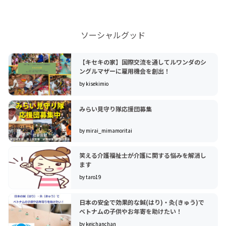
ソーシャルグッド
【キセキの家】国際交流を通してルワンダのシ
ングルマザーに雇用機会を創出！
by kisekimio
みらい見守り隊応援団募集
by mirai_mimamoritai
笑える介護福祉士が介護に関する悩みを解消し
ます
by taro19
日本の安全で効果的な鍼(はり)・灸(きゅう)で
ベトナムの子供やお年寄を助けたい！
by keichanchan