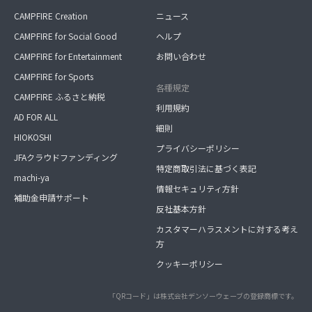
CAMPFIRE Creation
ニュース
CAMPFIRE for Social Good
ヘルプ
CAMPFIRE for Entertainment
お問い合わせ
CAMPFIRE for Sports
各種規定
CAMPFIRE ふるさと納税
利用規約
AD FOR ALL
細則
HIOKOSHI
プライバシーポリシー
JFAクラウドファンディング
特定商取引法に基づく表記
machi-ya
情報セキュリティ方針
補助金申請サポート
反社基本方針
カスタマーハラスメントに対する考え
方
クッキーポリシー
「QRコード」は株式会社デンソーウェーブの登録商標です。