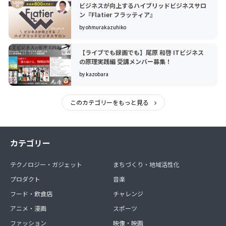
ビジネスが向上するハイブリッドビジネスサロ
ン『Flatier フラッティア』
by ohmurakazuhiko
【ライブでも録画でも】尾原 和啓 ITビジネス
の原理実践編 受講メンバー募集！
by kazobara
このカテゴリーをもっと見る
カテゴリー
テクノロジー・ガジェット
まちづくり・地域活性化
プロダクト
音楽
フード・飲食店
チャレンジ
アニメ・漫画
スポーツ
ファッション
映像・映画