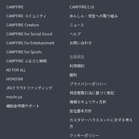
CAMPFIRE
CAMPFIREとは
CAMPFIRE コミュニティ
あんしん・安全への取り組み
CAMPFIRE Creation
ニュース
CAMPFIRE for Social Good
ヘルプ
CAMPFIRE for Entertainment
お問い合わせ
CAMPFIRE for Sports
各種規定
CAMPFIRE ふるさと納税
利用規約
AD FOR ALL
細則
HIOKOSHI
プライバシーポリシー
JFAクラウドファンディング
特定商取引法に基づく表記
machi-ya
情報セキュリティ方針
補助金申請サポート
反社基本方針
カスタマーハラスメントに対する考え
方
クッキーポリシー