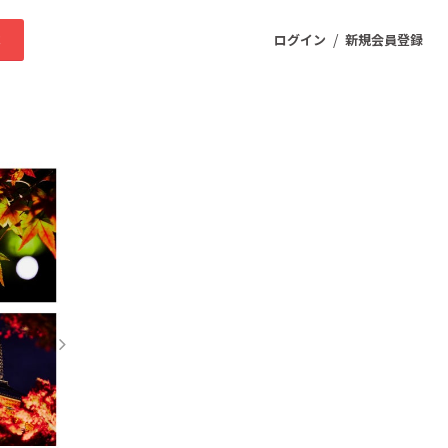
/
求
ログイン
新規会員登録
ニティ
プロダクト
ファッション
スポーツ
ケア
まちづくり・地域活性化