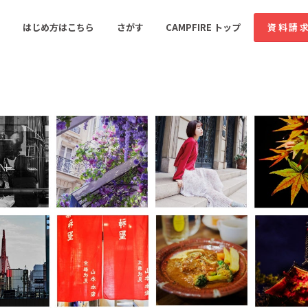
コミュニティ詳細
はじめ方はこちら
さがす
CAMPFIRE トップ
資料請
すめのコミュニティ
人気のコミュニティ
新着のコミュ
音楽
舞台・パフォーマンス
ゲーム・サービス開発
フード・飲食店
書籍・雑誌出版
アニメ・漫画
ソーシャルグッド
ビューティー・ヘルス