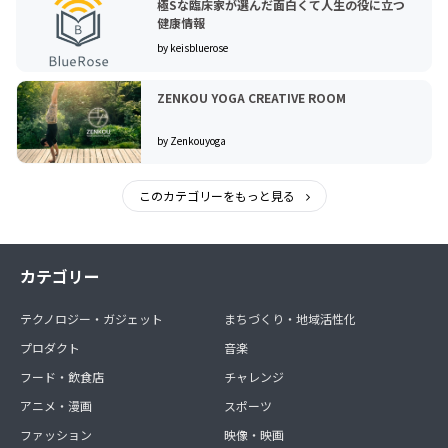
極Sな臨床家が選んだ面白くて人生の役に立つ
健康情報
by keisbluerose
ZENKOU YOGA CREATIVE ROOM
by Zenkouyoga
このカテゴリーをもっと見る
カテゴリー
テクノロジー・ガジェット
まちづくり・地域活性化
プロダクト
音楽
フード・飲食店
チャレンジ
アニメ・漫画
スポーツ
ファッション
映像・映画