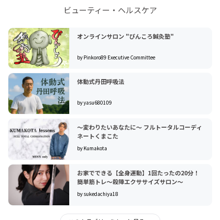
ビューティー・ヘルスケア
オンラインサロン "ぴんころ鍼灸塾"
by Pinkoro89 Executive Committee
体動式丹田呼吸法
by yasu680109
〜変わりたいあなたに〜 フルトータルコーディ
ネートくまこた
by Kumakota
お家でできる【全身運動】1回たったの20分！
簡単筋トレ～殺陣エクササイズサロン～
by sukedachiya18