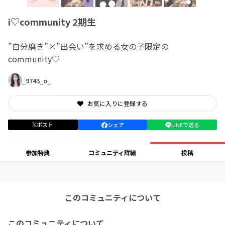
i‎♡community 2期生
”自分磨き”×”出会い”を求める女の子限定の
community♡
_9743_o_
お気に入りに登録する
ポスト
シェア
LINEで送る
参加特典
コミュニティ詳細
投稿
このコミュニティについて
このコミュニティについて