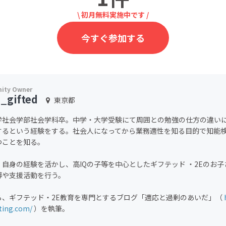
\ 初月無料実施中です /
今すぐ参加する
_gifted
東京都
学社会学部社会学科卒。中学・大学受験にて周囲との勉強の仕方の違い
するという経験をする。社会人になってから業務適性を知る目的で知能
つことを知る。
、自身の経験を活かし、高IQの子等を中心としたギフテッド ・2Eのお
導や支援活動を行う。
ら、ギフテッド・2E教育を専門とするブログ「適応と過剰のあいだ」（
tting.com/
）を執筆。