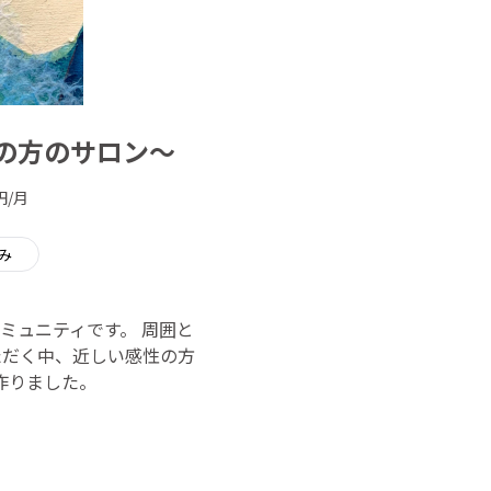
りの方のサロン～
円/月
み
ミュニティです。 周囲と
ただく中、近しい感性の方
作りました。