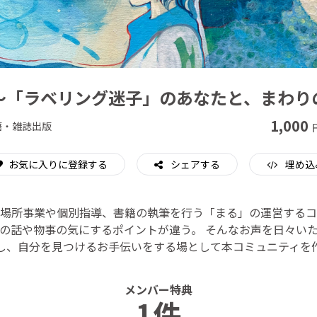
CAMPFIRE for Social Good
CAMPFIRE Creation
ing ～「ラベリング迷子」のあなたと、まわ
1,000
籍・雑誌出版
お気に入りに登録する
シェアする
埋め込
居場所事業や個別指導、書籍の執筆を行う「まる」の運営するコ
の話や物事の気にするポイントが違う。 そんなお声を日々い
し、自分を見つけるお手伝いをする場として本コミュニティを
メンバー特典
1件