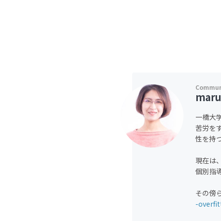
maru
一橋大
苦労を
性を持
現在は
個別指
その傍
-overfi