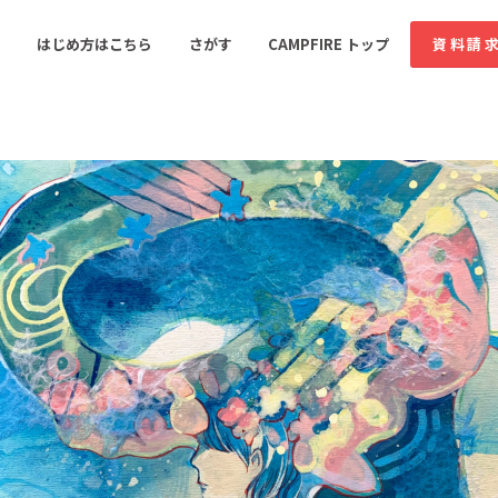
コミュニティ詳細
はじめ方はこちら
さがす
CAMPFIRE トップ
資料請
すめのコミュニティ
人気のコミュニティ
新着のコミュ
音楽
舞台・パフォーマンス
ゲーム・サービス開発
フード・飲食店
書籍・雑誌出版
アニメ・漫画
ソーシャルグッド
ビューティー・ヘルス