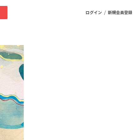
/
求
ログイン
新規会員登録
ニティ
プロダクト
ファッション
スポーツ
ケア
まちづくり・地域活性化