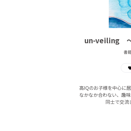
un-veil
書
高IQのお子様を中心に
なかなか合わない、趣味
同士で交流