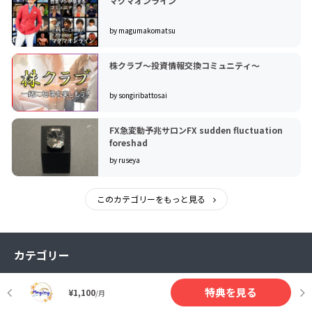
マグマオンライン
by magumakomatsu
株クラブ～投資情報交換コミュニティ～
by songiribattosai
FX急変動予兆サロンFX sudden fluctuation
foreshad
by ruseya
このカテゴリーをもっと見る
カテゴリー
テクノロジー・ガジェット
まちづくり・地域活性化
特典を見る
¥1,100
/月
プロダクト
音楽