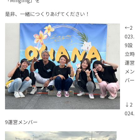
是非、一緒につくりあげてください！
←2
023.
9設
立時
運営
メン
バー
↓2
024.
9運営メンバー