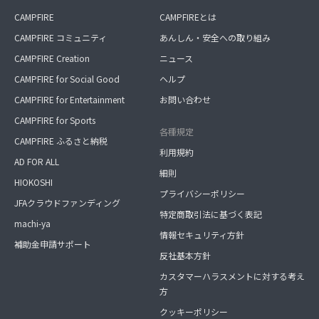
CAMPFIRE
CAMPFIREとは
CAMPFIRE コミュニティ
あんしん・安全への取り組み
CAMPFIRE Creation
ニュース
CAMPFIRE for Social Good
ヘルプ
CAMPFIRE for Entertainment
お問い合わせ
CAMPFIRE for Sports
各種規定
CAMPFIRE ふるさと納税
利用規約
AD FOR ALL
細則
HIOKOSHI
プライバシーポリシー
JFAクラウドファンディング
特定商取引法に基づく表記
machi-ya
情報セキュリティ方針
補助金申請サポート
反社基本方針
カスタマーハラスメントに対する考え
方
クッキーポリシー