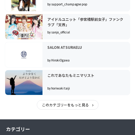
by support_champagne pop
アイドルユニット「参宮橋駅前女子」ファンク
ラブ「天界」
by sanjo_official
SALON ATSURAELU
by HirokiOgawa
これであなたもミニマリスト
by horiwaki taiji
このカテゴリーをもっと見る
カテゴリー