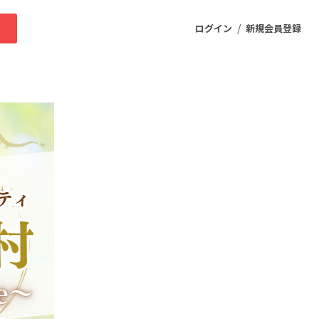
/
求
ログイン
新規会員登録
ニティ
プロダクト
ファッション
スポーツ
ケア
まちづくり・地域活性化