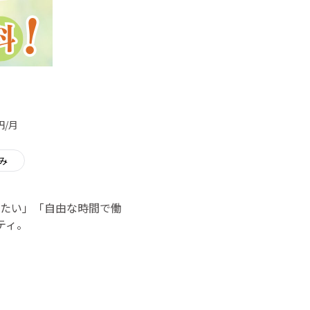
円/月
み
たい」「自由な時間で働
ティ。