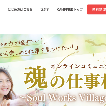
コミュニティ詳細
はじめ方はこちら
さがす
CAMPFIRE トップ
資料請
すめのコミュニティ
人気のコミュニティ
新着のコミュ
音楽
舞台・パフォーマンス
ゲーム・サービス開発
フード・飲食店
書籍・雑誌出版
アニメ・漫画
ソーシャルグッド
ビューティー・ヘルス