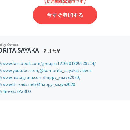
\ 初月無料実施中です /
今すぐ参加する
RITA SAYAKA
沖縄県
://www.facebook.com/groups/1216601809038214/
://www.youtube.com/@komorita_sayaka/videos
://www.instagram.com/happy_saaya2020/
://www.threads.net/@happy_saaya2020
//lin.ee/s2Za3LO