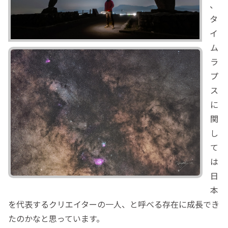
、
タ
イ
ム
ラ
プ
ス
に
関
し
て
は
日
本
を代表するクリエイターの一人、と呼べる存在に成長でき
たのかなと思っています。