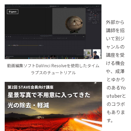
外部から
講師を招
いて別ジ
ャンルの
講座を受
ける機会
動画編集ソフトDaVinci Resolveを使用したタイム
や、成澤
ラプスのチュートリアル
とゆかり
のあるYo
utuberと
のコラボ
もありま
す。