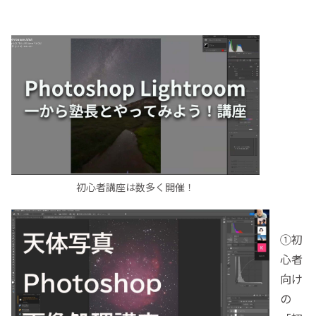
初心者講座は数多く開催！
①初
心者
向け
の