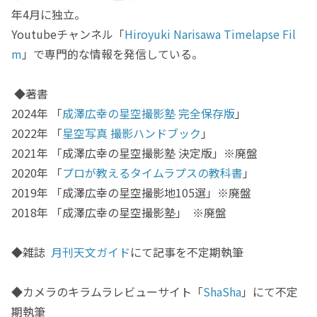
年4月に独立。
Youtubeチャンネル「
Hiroyuki Narisawa Timelapse Fil
m
」で専門的な情報を発信している。
◆著書
2024年 「
成澤広幸の星空撮影塾 完全保存版
」
2022年 「
星空写真 撮影ハンドブック
」
2021年 「成澤広幸の星空撮影塾 決定版」※廃盤
2020年 「
プロが教えるタイムラプスの教科書
」
2019年 「成澤広幸の星空撮影地105選」※廃盤
2018年 「成澤広幸の星空撮影塾」 ※廃盤
◆雑誌
月刊天文ガイド
にて記事を不定期執筆
◆カメラのキラムラレビューサイト「
ShaSha
」にて不定
期執筆