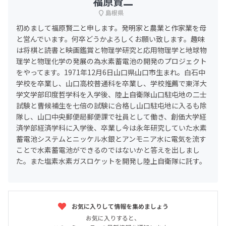
福原賢二
島根県
初めまして福原賢二と申します。発明家と農業と作家業を母
と営んでいます。何卒どうかよろしくお願い致します。趣味
は将棋と読書と映画鑑賞と物理学研究と応用物理学と地球物
理学と物理化学の発展の為水素蓄電池の開発のプロジェクト
をやってます。1971年12月6日山口県山口市生まれ。白石中
学校を卒業し、山口高校普通科を卒業し、学校推薦で東洋大
学文学部印度哲学科を入学後、陸上自衛隊山口駐屯地の二士
試験と曹候補生を七倍の試験に合格し山口駐屯地に入るも除
隊し、山口中央郵便局郵便課で社員として働き、創価大学経
済学部経済学科に入学後、卒業し今は永年研究していた水素
蓄電池システムとニッケル水銀とアンモニア水に電気を流す
ことで水素蓄電池ができるのではないかと答えを出しまし
た。また塩素水素ガスロケットを開発し陸上自衛隊に託す。
お気に入りして情報を集めましょう
お気に入りすると、