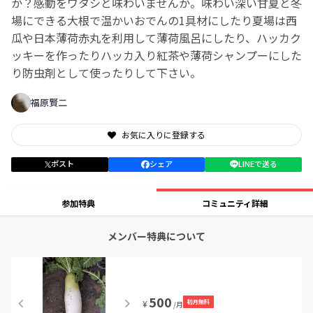
か？感動をワタシと味わいませんか。味わい深い甘夏と冬
場にできる大根で温かいおでんの1具材にしたり夏場は西
瓜や日本薄荷赤丸を利用して薄荷風呂にしたり、ハッカク
ッキーを作ったりハッカ入り紅茶や薄荷シャンプーにした
り防虫剤として使ったりして下さい。
福原賢二
お気に入りに登録する
ポスト
シェア
LINEで送る
参加特典
コミュニティ詳細
メンバー特典について
500
初月無料
¥
/月