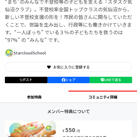
“まち”のみんなで不登校等の子どもを支える「スタスク気
仙沼クラブ」。不登校率全国トップクラスの気仙沼から、
新しい不登校支援の形を！市民の皆さんに関与していただ
くことで、世論を生み出し、行政等にも働きかけていきま
す。“一人ぼっち” でいる３％の子どもたちを救うのは
“97%” の “みんな” です。
StarcloudSchool
お気に入りに登録する
ポスト
シェア
LINEで送る
参加特典
コミュニティ詳細
メンバー特典について
550
¥
/月