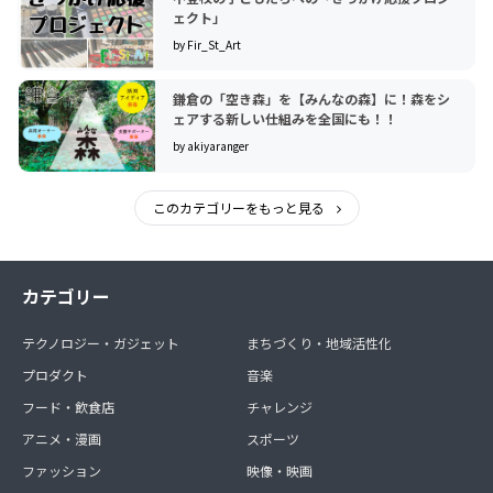
ェクト」
by Fir_St_Art
鎌倉の「空き森」を【みんなの森】に！森をシ
ェアする新しい仕組みを全国にも！！
by akiyaranger
このカテゴリーをもっと見る
カテゴリー
テクノロジー・ガジェット
まちづくり・地域活性化
プロダクト
音楽
フード・飲食店
チャレンジ
アニメ・漫画
スポーツ
ファッション
映像・映画