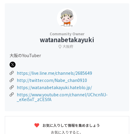
watanabetakayuki
大阪府
大阪のYouTuber
https://live.line.me/channels/2685649
http://twitter.com/Nabe_chan0910
https://watanabetakayuki.hateblo.jp/
https://www.youtube.com/channel/UChcnIVJ-
_eXei5xT_zCESfA
お気に入りして情報を集めましょう
お気に入りすると、