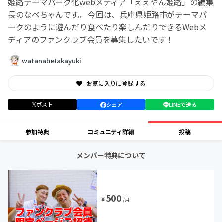
姫路テーマパーク化webメディア「ええやん姫路」の編集
長のなべちゃんです。 今回は、兵庫県姫路市がテーマパ
ークのように遊んだり食べたり楽しんだりできるWebメ
ディアのファンクラブ会員を募集したいです！
watanabetakayuki
お気に入りに登録する
ポスト
シェア
LINEで送る
参加特典
コミュニティ詳細
投稿
メンバー特典について
500
¥
/月