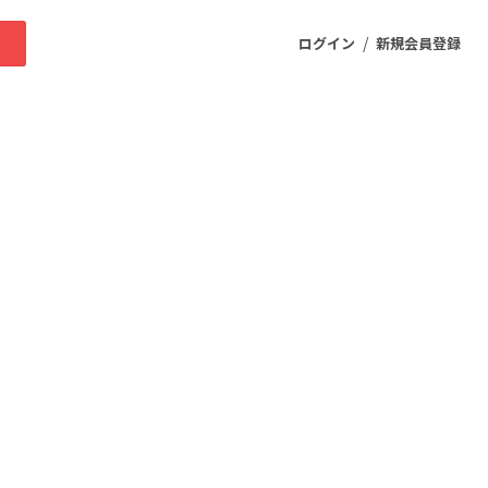
/
求
ログイン
新規会員登録
ニティ
プロダクト
ファッション
スポーツ
ケア
まちづくり・地域活性化