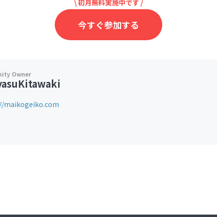
\ 初月無料実施中です /
今すぐ参加する
yasuKitawaki
://maikogeiko.com