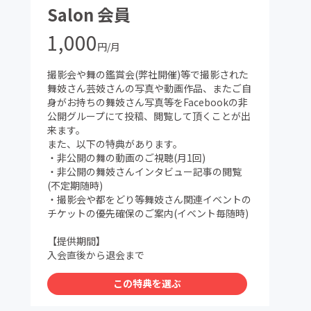
Salon 会員
1,000
円/月
撮影会や舞の鑑賞会(弊社開催)等で撮影された
舞妓さん芸妓さんの写真や動画作品、またご自
身がお持ちの舞妓さん写真等をFacebookの非
公開グループにて投稿、閲覧して頂くことが出
来ます。
また、以下の特典があります。
・非公開の舞の動画のご視聴(月1回)
・非公開の舞妓さんインタビュー記事の閲覧
(不定期随時)
・撮影会や都をどり等舞妓さん関連イベントの
チケットの優先確保のご案内(イベント毎随時)
【提供期間】
入会直後から退会まで
この特典を選ぶ