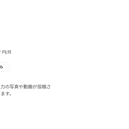
0
円/月
み
魅力の写真や動画が投稿さ
します。