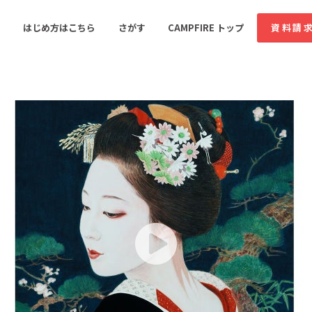
コミュニティ詳細
はじめ方はこちら
さがす
CAMPFIRE トップ
資料請
すめのコミュニティ
人気のコミュニティ
新着のコミュ
音楽
舞台・パフォーマンス
ゲーム・サービス開発
フード・飲食店
書籍・雑誌出版
アニメ・漫画
ソーシャルグッド
ビューティー・ヘルス