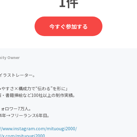
1件
今すぐ参加する
/イラストレーター。
みやすさ×構成力で“伝わる”を形に」
画・書籍挿絵など100社以上の制作実績。
フォロワー7万人。
4年→フリーランス6年目。
://www.instagram.com/mituougi2000/
://x.com/mituougi2000