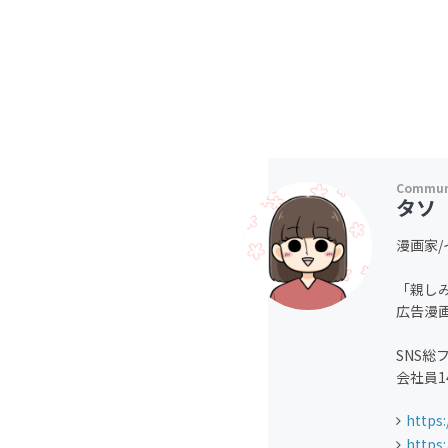
タソ
漫画家
「親し
広告漫
SNS総
会社員1
https
https