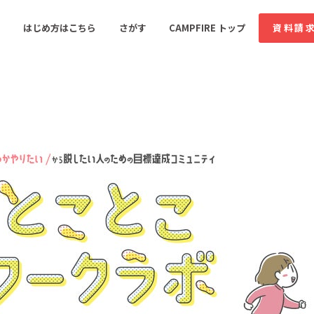
コミュニティ詳細
はじめ方はこちら
さがす
CAMPFIRE トップ
資料請
すめのコミュニティ
人気のコミュニティ
新着のコミュ
音楽
舞台・パフォーマンス
ゲーム・サービス開発
フード・飲食店
書籍・雑誌出版
アニメ・漫画
ソーシャルグッド
ビューティー・ヘルス