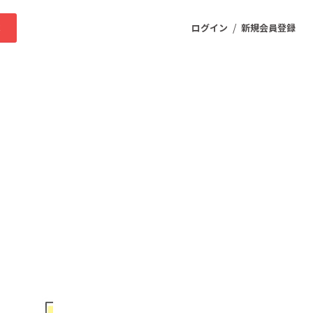
/
求
ログイン
新規会員登録
ニティ
プロダクト
ファッション
スポーツ
ケア
まちづくり・地域活性化