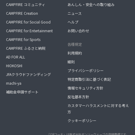
CAMPFIRE コミュニティ
あんしん・安全への取り組み
CAMPFIRE Creation
ニュース
CAMPFIRE for Social Good
ヘルプ
CAMPFIRE for Entertainment
お問い合わせ
CAMPFIRE for Sports
各種規定
CAMPFIRE ふるさと納税
利用規約
AD FOR ALL
細則
HIOKOSHI
プライバシーポリシー
JFAクラウドファンディング
特定商取引法に基づく表記
machi-ya
情報セキュリティ方針
補助金申請サポート
反社基本方針
カスタマーハラスメントに対する考え
方
クッキーポリシー
「QRコード」は株式会社デンソーウェーブの登録商標です。