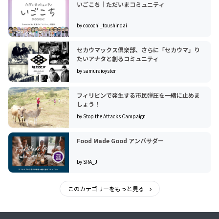
いごこち｜ただいまコミュニティ
by cocochi_toushindai
セカウマックス倶楽部、さらに「セカウマ」り
たいアナタと創るコミュニティ
by samuraioyster
フィリピンで発生する市民弾圧を一緒に止めま
しょう！
by Stop the Attacks Campaign
Food Made Good アンバサダー
by SRA_J
このカテゴリーをもっと見る