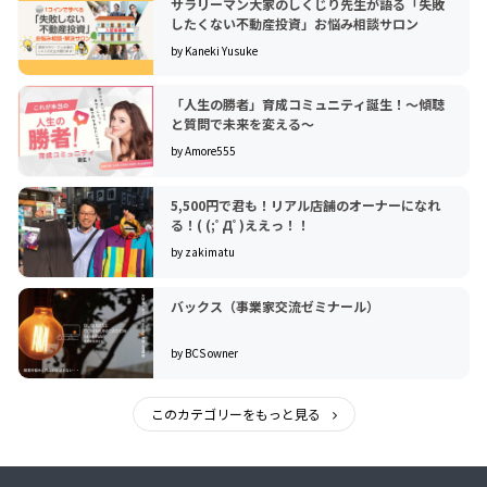
サラリーマン大家のしくじり先生が語る「失敗
したくない不動産投資」お悩み相談サロン
by Kaneki Yusuke
「人生の勝者」育成コミュニティ誕生！〜傾聴
と質問で未来を変える〜
by Amore555
5,500円で君も！リアル店舗のオーナーになれ
る！( (;ﾟДﾟ)ええっ！！
by zakimatu
バックス（事業家交流ゼミナール）
by BCS owner
このカテゴリーをもっと見る