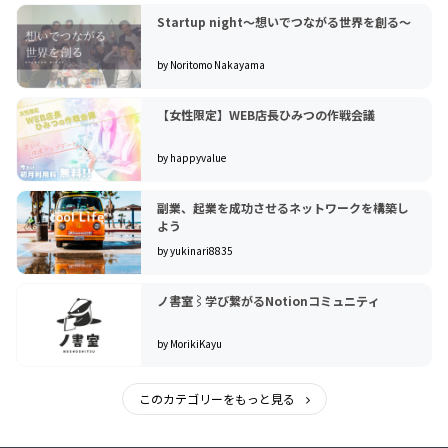
Startup night〜想いでつながる世界を創る〜
by Noritomo Nakayama
【女性限定】WEB店長ひみつの作戦会議
by happyvalue
副業、起業を成功させるネットワークを構築し
よう
by yukinari8835
ノ書室⌇学び繋がるNotionコミュニティ
by MorikiKayu
このカテゴリーをもっと見る