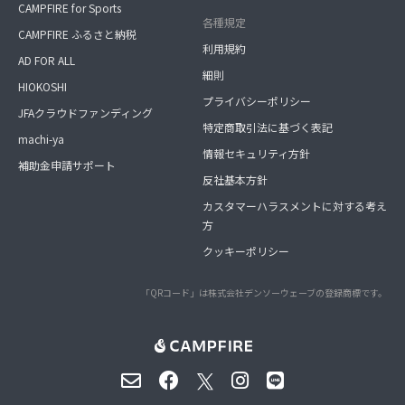
CAMPFIRE for Sports
各種規定
CAMPFIRE ふるさと納税
利用規約
AD FOR ALL
細則
HIOKOSHI
プライバシーポリシー
JFAクラウドファンディング
特定商取引法に基づく表記
machi-ya
情報セキュリティ方針
補助金申請サポート
反社基本方針
カスタマーハラスメントに対する考え
方
クッキーポリシー
「QRコード」は株式会社デンソーウェーブの登録商標です。