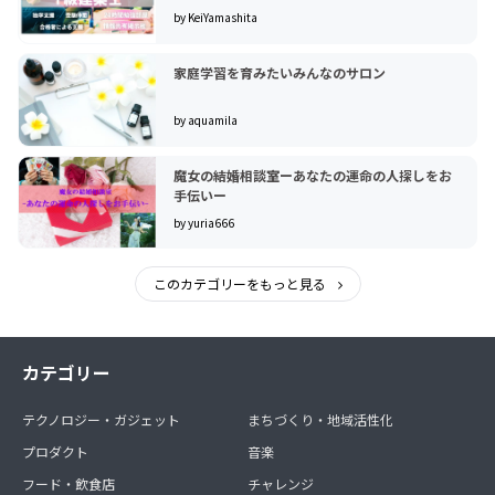
by KeiYamashita
家庭学習を育みたいみんなのサロン
by aquamila
魔女の結婚相談室ーあなたの運命の人探しをお
手伝いー
by yuria666
このカテゴリーをもっと見る
カテゴリー
テクノロジー・ガジェット
まちづくり・地域活性化
プロダクト
音楽
フード・飲食店
チャレンジ