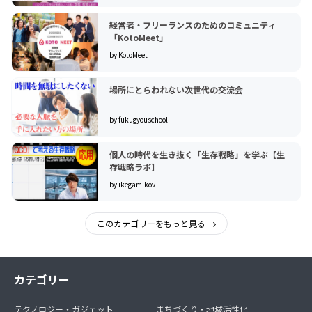
経営者・フリーランスのためのコミュニティ
「KotoMeet」
by KotoMeet
場所にとらわれない次世代の交流会
by fukugyouschool
個人の時代を生き抜く「生存戦略」を学ぶ【生
存戦略ラボ】
by ikegamikov
このカテゴリーをもっと見る
カテゴリー
テクノロジー・ガジェット
まちづくり・地域活性化