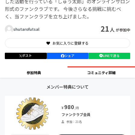
した活動を行っている「しゅう太郎」のオンラインサロン
形式のファンクラブです。 今後さらなる挑戦に挑むべ
く、当ファンクラブを立ち上げました。
21
人
shutarofutsal
が参加中
お気に入りに登録する
ポスト
シェア
LINEで送る
参加特典
コミュニティ詳細
メンバー特典について
980
¥
/月
ファンクラブ会員
参加：21名