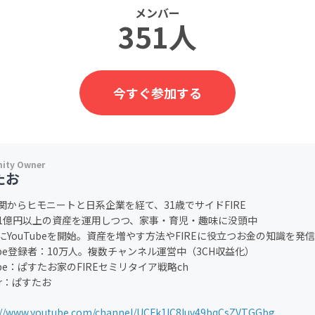
メンバー
351人
今すぐ参加する
たお
関からヒモニートと日系企業を経て、31歳でサイドFIRE
は1億円以上の資産を運用しつつ、家事・育児・趣味に没頭中
にYouTubeを開始。資産を増やす方法やFIREに役立つお金の知識を発
Tube登録者：10万人。複数チャンネル運営中（3CH収益化）
Tube：ぱすたお家のFIREセミリタイア戦略ch
ter：ぱすたお
://www.youtube.com/channel/UCFk1IC8Iuv49bqCsZVTGGbg