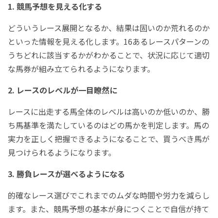
1. 競馬予想を見える化する
どういうレース展開となるか、結果は固いのか荒れるのか
といった情報を見える化します。16あるレースパターンの
うちどれに該当するかがわかることで、状況に応じて適切
な馬券が組み立てられるようになります。
2. レースのレベルが一目瞭然に
レースに出走する馬全体のレベルは高いのか低いのか、勝
ち馬基準を満たしているのはどの馬かを判定します。馬の
実力を正しく把握できるようになることで、買うべき馬が
見つけられるようになります。
3. 勝負レースが選べるようになる
的確なレース選びでこれまでのムダな時間や労力を減らし
ます。また、競馬予想の基本が身につくことで自信が持て