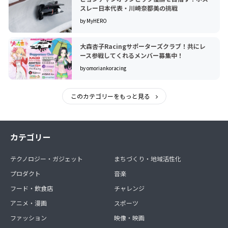
スレー日本代表・川崎奈都美の挑戦
by MyHERO
大森杏子Racingサポーターズクラブ！共にレ
ース参戦してくれるメンバー募集中！
by omoriankoracing
このカテゴリーをもっと見る
カテゴリー
テクノロジー・ガジェット
まちづくり・地域活性化
プロダクト
音楽
フード・飲食店
チャレンジ
アニメ・漫画
スポーツ
ファッション
映像・映画