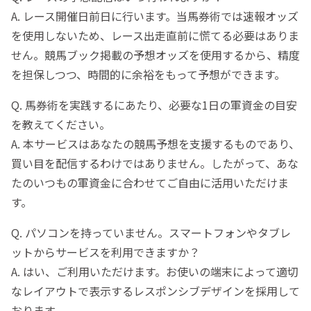
A. レース開催日前日に行います。当馬券術では速報オッズ
を使用しないため、レース出走直前に慌てる必要はありま
せん。競馬ブック掲載の予想オッズを使用するから、精度
を担保しつつ、時間的に余裕をもって予想ができます。
Q. 馬券術を実践するにあたり、必要な1日の軍資金の目安
を教えてください。
A. 本サービスはあなたの競馬予想を支援するものであり、
買い目を配信するわけではありません。したがって、あな
たのいつもの軍資金に合わせてご自由に活用いただけま
す。
Q. パソコンを持っていません。スマートフォンやタブレ
ットからサービスを利用できますか？
A. はい、ご利用いただけます。お使いの端末によって適切
なレイアウトで表示するレスポンシブデザインを採用して
おります。