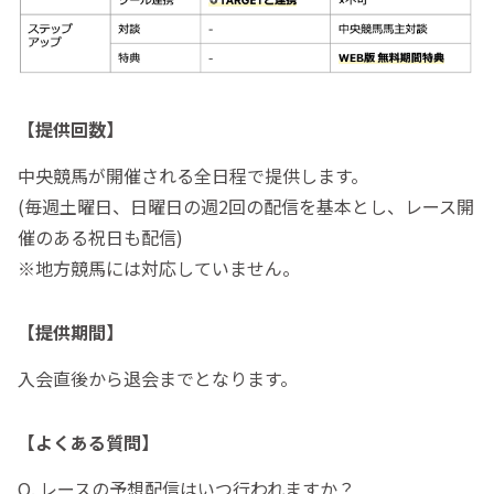
【提供回数】
中央競馬が開催される全日程で提供します。
(毎週土曜日、日曜日の週2回の配信を基本とし、レース開
催のある祝日も配信)
※地方競馬には対応していません。
【提供期間】
入会直後から退会までとなります。
【よくある質問】
Q. レースの予想配信はいつ行われますか？