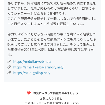
ありますが、実は競馬に本気で取り組み始めた頃に水商売を
していました。仕事が終わるのは深夜2時ぐらい、自宅に帰
ってシャワーを浴びたらもう朝4時です。
ここから競馬予想を開始して一睡もしないでも6時間後に1レ
ース目がスタートするという状況を経験しています。
努力ではどうにもならない時間との戦いを痛いほど経験して
いますし、だからこそどんな競馬ファンにも見える化した予
想をしてほしいと常々考えておりました。そうして生み出し
た馬券術を2007年に公開、以降人気が継続し現在に至りま
す。
https://mdollarweb.net/
https://smartkeiba-armory.net/
https://at-a-gallop.net/
お気に入りして情報を集めましょう
お気に入りすると、
このコミュニティの最新情報を通知します。