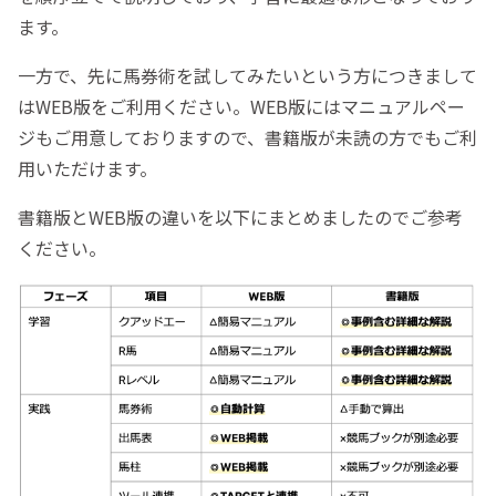
ます。
一方で、先に馬券術を試してみたいという方につきまして
はWEB版をご利用ください。WEB版にはマニュアルペー
ジもご用意しておりますので、書籍版が未読の方でもご利
用いただけます。
書籍版とWEB版の違いを以下にまとめましたのでご参考
ください。