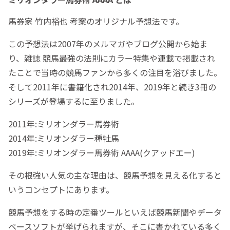
馬券家 竹内裕也 考案のオリジナル予想法です。
この予想法は2007年のメルマガやブログ公開から始ま
り、雑誌 競馬最強の法則にカラー特集や連載で掲載され
たことで当時の競馬ファンから多くの注目を浴びました。
そして2011年に書籍化され2014年、2019年と続き3冊の
シリーズが登場するに至りました。
2011年:ミリオンダラー馬券術
2014年:ミリオンダラー種牡馬
2019年:ミリオンダラー馬券術 AAAA(クアッドエー)
その根強い人気の主な理由は、競馬予想を見える化すると
いうコンセプトにあります。
競馬予想をする時の定番ツールといえば競馬新聞やデータ
ベースソフトが挙げられますが、そこに書かれている多く