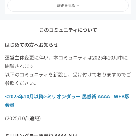
詳細を見る
このコミュニティについて
はじめての方へお知らせ
運営主体変更に伴い、本コミュニティは2025年10月中に
閉鎖されます。
以下のコミュニティを新設し、受け付けておりますのでご
参照ください。
<2025年10月以降>ミリオンダラー 馬券術 AAAA | WEB版
会員
(2025/10/1追記)
ミリオンダラー馬券術 AAAA とは