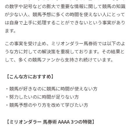
の数字や記号などの膨大で重要な情報に関して競馬の知識
が少ない人、競馬予想に多くの時間を使えない人にとって
は自身で上手に処理することができないという事実があり
ます。
この事実を受け止め、ミリオンダラー馬券術では以下のよ
うな方に対しての解決策を重視しております。その結果と
して、多くの競馬ファンから支持され続けています。
【こんな方におすすめ】
・競馬が好きなのに競馬に時間が使えない方
・努力したいのに時間が足りない方
・競馬予想のやり方を改めて学びたい方
【ミリオンダラー 馬券術 AAAA 3つの特徴】