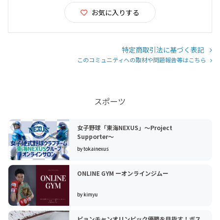
お気に入りする
特定商取引法に基づく表記
このコミュニティへの取材や問題報告等はこちら
スポーツ
女子野球「東海NEXUS」～Project
Supporter～
by tokainexus
ONLINE GYM ーオンラインジムー
by kimyu
ピョンチャンオリンピック優勝を目指す！ボス