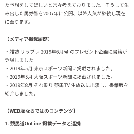
た予想をしてほしいと常々考えておりました。そうして生
み出した馬券術を2007年に公開、以降人気が継続し現在
に至ります。
【メディア掲載履歴】
・雑誌 サラブレ 2019年6月号 のプレゼント企画に書籍が
登場しました。
・2019年5月 東京スポーツ新聞に掲載されました。
・2019年5月 大阪スポーツ新聞に掲載されました。
・2019年8月 それ乗り 競馬TV 生放送に出演し、書籍版を
紹介しました。
【WEB版ならではのコンテンツ】
1. 競馬道OnLine 掲載データと連携