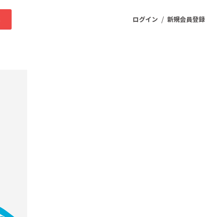
/
求
ログイン
新規会員登録
ニティ
プロダクト
ファッション
スポーツ
ケア
まちづくり・地域活性化