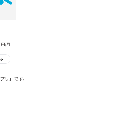
円/月
み
プリ」です。