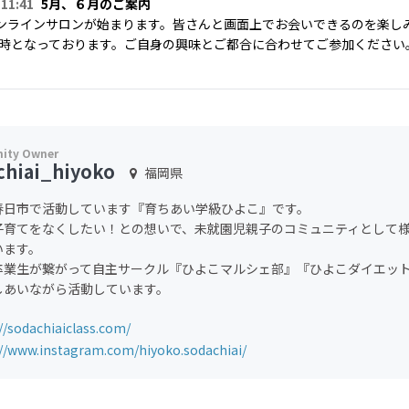
 11:41
5月、６月のご案内
ンラインサロンが始まります。皆さんと画面上でお会いできるのを楽し
11時となっております。ご自身の興味とご都合に合わせてご参加くださ
chiai_hiyoko
福岡県
春日市で活動しています『育ちあい学級ひよこ』です。
子育てをなくしたい！との想いで、未就園児親子のコミュニティとして
います。
卒業生が繋がって自主サークル『ひよこマルシェ部』『ひよこダイエッ
しあいながら活動しています。
//sodachiaiclass.com/
://www.instagram.com/hiyoko.sodachiai/