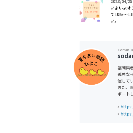
2023/04/25
いよいよオ
て10時～
い。
soda
福岡県
孤独な
催して
また、
ポート
https:
https