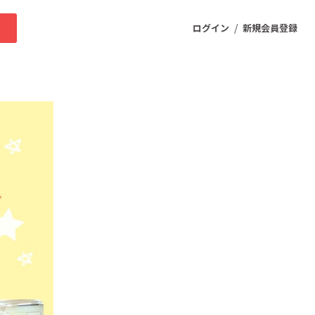
/
求
ログイン
新規会員登録
ニティ
プロダクト
ファッション
スポーツ
ケア
まちづくり・地域活性化