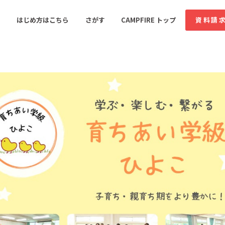
コミュニティ詳細
投稿
はじめ方はこちら
さがす
CAMPFIRE トップ
資料請
すめのコミュニティ
人気のコミュニティ
新着のコミュ
音楽
舞台・パフォーマンス
ゲーム・サービス開発
フード・飲食店
書籍・雑誌出版
アニメ・漫画
ソーシャルグッド
ビューティー・ヘルス