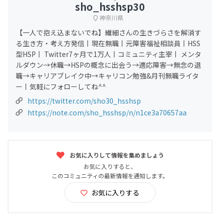
sho_hsshsp30
神奈川県
【一人で抱え込まないでね】繊細さんの生きづらさを解消す
る生き方・考え方発信丨現在無職丨元障害福祉相談員丨HSS
型HSP丨 Twitter7ヶ月で1万人丨コミュニティ主宰丨 メンタ
ルダウン→休職→HSPの概念に出会う→適応障害→無念の退
職→キャリアブレイク中→キャリコン勉強&月刊無職ライタ
ー丨気軽にフォローしてね^^
https://twitter.com/sho30_hsshsp
https://note.com/sho_hsshsp/n/n1ce3a70657aa
お気に入りして情報を集めましょう
お気に入りすると、
このコミュニティの最新情報を通知します。
お気に入りする