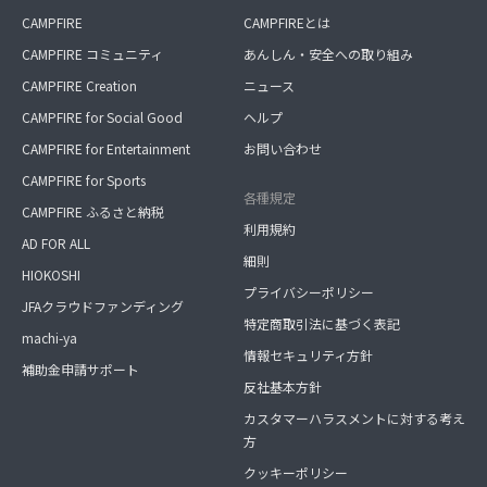
CAMPFIRE
CAMPFIREとは
CAMPFIRE コミュニティ
あんしん・安全への取り組み
CAMPFIRE Creation
ニュース
CAMPFIRE for Social Good
ヘルプ
CAMPFIRE for Entertainment
お問い合わせ
CAMPFIRE for Sports
各種規定
CAMPFIRE ふるさと納税
利用規約
AD FOR ALL
細則
HIOKOSHI
プライバシーポリシー
JFAクラウドファンディング
特定商取引法に基づく表記
machi-ya
情報セキュリティ方針
補助金申請サポート
反社基本方針
カスタマーハラスメントに対する考え
方
クッキーポリシー