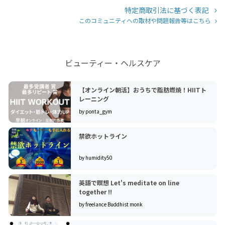
特定商取引法に基づく表記
このコミュニティへの取材や問題報告等はこちら
ビューティー・ヘルスケア
【オンライン朝活】おうちで脂肪燃焼！HIITト
レーニング
by ponta_gym
禁欲ホットライン
by humidity50
英語で瞑想 Let's meditate on line
together !!
by freelance Buddhist monk