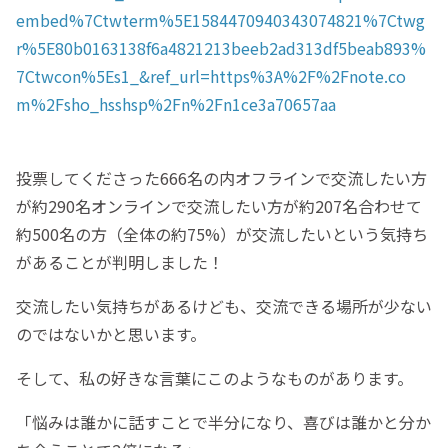
embed%7Ctwterm%5E1584470940343074821%7Ctwg
r%5E80b0163138f6a4821213beeb2ad313df5beab893%
7Ctwcon%5Es1_&ref_url=https%3A%2F%2Fnote.co
m%2Fsho_hsshsp%2Fn%2Fn1ce3a70657aa
投票してくださった666名の内オフラインで交流したい方
が約290名オンラインで交流したい方が約207名合わせて
約500名の方（全体の約75%）が交流したいという気持ち
があることが判明しました！
交流したい気持ちがあるけども、交流できる場所が少ない
のではないかと思います。
そして、私の好きな言葉にこのようなものがあります。
「悩みは誰かに話すことで半分になり、喜びは誰かと分か